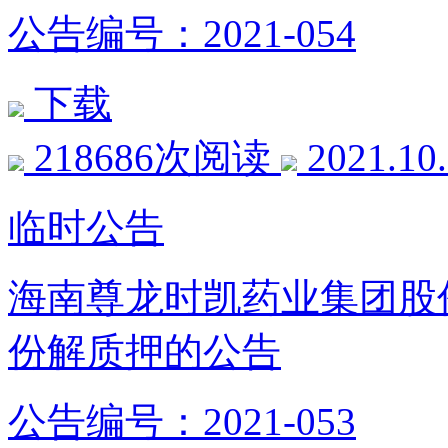
公告编号：2021-054
下载
218686次阅读
2021.10
临时公告
海南尊龙时凯药业集团股
份解质押的公告
公告编号：2021-053