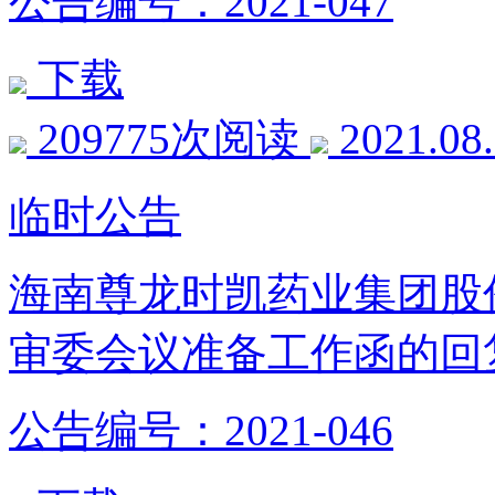
公告编号：2021-047
下载
209775次阅读
2021.08
临时公告
海南尊龙时凯药业集团股
审委会议准备工作函的回
公告编号：2021-046