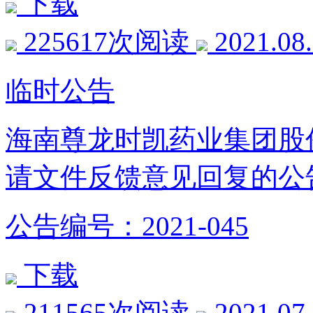
下载
225617次阅读
2021.08
临时公告
海南尊龙时凯药业集团股
请文件反馈意见回复的公
公告编号：2021-045
下载
211565次阅读
2021.07