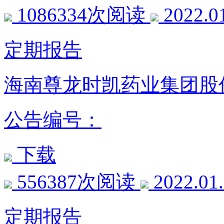
1086334次阅读
2022.0
定期报告
海南尊龙时凯药业集团股份
公告编号：
下载
556387次阅读
2022.01
定期报告