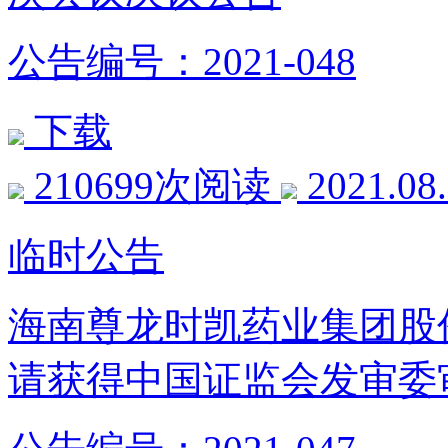
公告编号：2021-048
下载
210699次阅读
2021.08
临时公告
海南尊龙时凯药业集团股
请获得中国证监会发审委